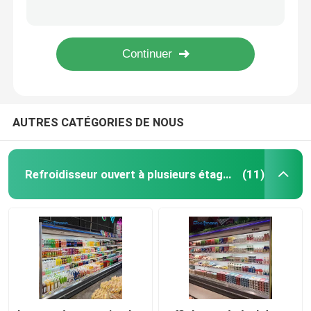
Panneau de côté de refroidissement en verre de cavité d'affichage de marchandiseur d'air de réfrigérateur de Cabinet ouvert de réfrigérateur
Refroidisseur végétal d'affichage de LED, réfrigérateur de Cabinet de marchandiseur d'air ouvert de fruit
Réfrigérateur ouvert d'étalage
contrôleur électronique Commercial Refrigerator Display de réfrigérateur ouvert de 1200L Multideck
Automatique dégivrez l'étalage réfrigéré d'affichage, réfrigérateur ouvert du réfrigérateur 1200L
Congélateur à porte vitrée
AUTRES CATÉGORIES DE NOUS
Congélateur d'île de supermarché
Congélateur d'affichage de viande
Refroidisseur ouvert à plusieurs étages
(11)
Réfrigérateur d'affichage de charcuterie
Refroidisseur d'affichage de nourriture
Congélateur de chambre froide