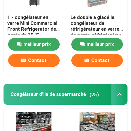
1 - congélateur en
Le double a glacé le
verre Mini Commercial
congélateur de
Front Refrigerator de
réfrigérateur en verre
porte de 10 ℃
de porte, réfrigérateur
d'affichage de
meilleur prix
meilleur prix
boissons de LED 1260L
Contact
Contact
Congélateur d'île de supermarché
(25)