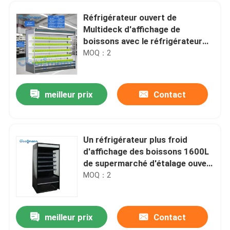
Réfrigérateur ouvert de
Multideck d'affichage de
boissons avec le réfrigérateur
d'étalage de rideau en nuit
MOQ：2
meilleur prix
Contact
Un réfrigérateur plus froid
d'affichage des boissons 1600L
Maison
de supermarché d'étalage ouvert
droit
MOQ：2
Produits
meilleur prix
Contact
Tray Controls Cold Storage Evaporator, cryonisant à l'air le vaporisateur de pièce de chambre
Vidéos