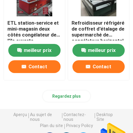
ETL station-service et
Refroidisseur réfrigéré
mini-magasin deux
de coffret d'étalage de
côtés congélateur de
supermarché de
l'île ouverte
congélateur horizontal
d'île
meilleur prix
meilleur prix
Contact
Contact
Regardez plus
Aperçu
Au sujet de
Contactez-
Desktop
nous
nous
Site
Plan du site
Privacy Policy