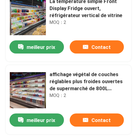
La température simple Front
Display Fridge ouvert,
réfrigérateur vertical de vitrine
MOQ：2
meilleur prix
Contact
affichage végétal de couches
réglables plus froides ouvertes
de supermarché de 800L
Multideck
MOQ：2
meilleur prix
Contact