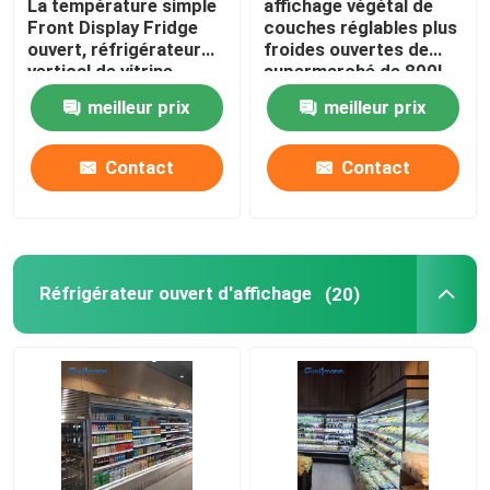
La température simple
affichage végétal de
Front Display Fridge
couches réglables plus
ouvert, réfrigérateur
froides ouvertes de
refroidisseur en verre de porte
vertical de vitrine
supermarché de 800L
Multideck
meilleur prix
meilleur prix
Refroidisseur d'affichage de gâteau
Contact
Contact
Congélateur d'affichage de crème glacée
Refroidisseur de crémaillère
Réfrigérateur ouvert d'affichage
(20)
Congélateur profond de coffre