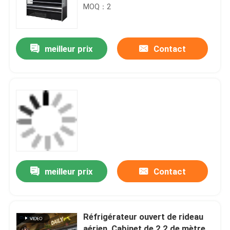
supermarché
MOQ：2
meilleur prix
Contact
meilleur prix
Contact
Réfrigérateur ouvert de rideau
aérien, Cabinet de 2,2 de mètre