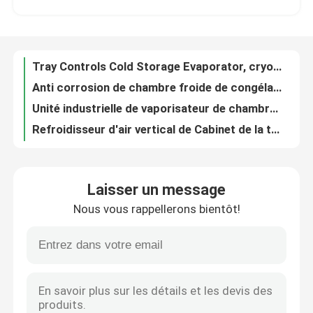
Anti corrosion de chambre froide de congélateur de vaporisateur de chambre industrielle d'échangeur de chaleur
Unité industrielle de vaporisateur de chambre froide, système de réfrigération de chambre froide de refroidisseur d'air
Au sujet de nous
Refroidisseur d'air vertical de Cabinet de la température de réfrigérateur ouvert simple d'affichage
Refroidisseur d'affichage de fruit de 4 couches, réfrigérateur végétal stratifié d'affichage de rideau en vent
Visite d'usine
Cabinet vertical de réfrigérateur de refroidisseur d'air de supermarché ouvert de niveau multi de refroidisseur d'affichage
Cabinet ouvert de refroidisseur d'affichage de dégivrage automatique avec le refroidisseur de rideau aérien de vent de nuit
Contrôle de qualité
Supermarché Front Display Chiller ouvert, Cabinet ouvert de réfrigérateur de Multideck de fruit de rideau aérien
Cabinet ouvert 719L d'étalage de refroidisseur de rideau aérien de vitrines de supermarché de fruit
Contactez-nous
Congélateur ouvert personnalisable 1.25m de Cabinet de boisson de légume fruit de réfrigérateur d'affichage au loin
Laisser un message
Taille ouverte verticale du réfrigérateur 2067mm de Cabinet de rideau aérien du réfrigérateur LED Multideck d'affichage
Nous vous rappellerons bientôt!
Rideau d'air réfrigéré 912 - 2352L de coffret d'étalage de légume fruitier
Demandez une citation
Réfrigérateur d'affichage de salade de 4 couches, réfrigérateur ouvert de cas de LED 800L 1250 * 890 * 2050mm
Le Cabinet libre de congélateur de Frost de réfrigérateur ouvert d'affichage de refroidisseur d'air automatique dégivrent
Refroidisseur ouvert à plusieurs étages
Un marchandiseur plus froid d'affichage ouvert de réfrigérateur avec la bande anti-collision
Réfrigérateur ouvert de rideau aérien avec le réfrigérateur en stratifié de cas de Cabinet de la portance 60kg
Réfrigérateur ouvert d'affichage