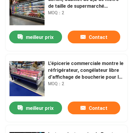
de taille de supermarché
réfrigérateurs d'affichage
MOQ：2
meilleur prix
Contact
L'épicerie commerciale montre le
réfrigérateur, congélateur libre
d'affichage de boucherie pour la
boucherie
MOQ：2
meilleur prix
Contact