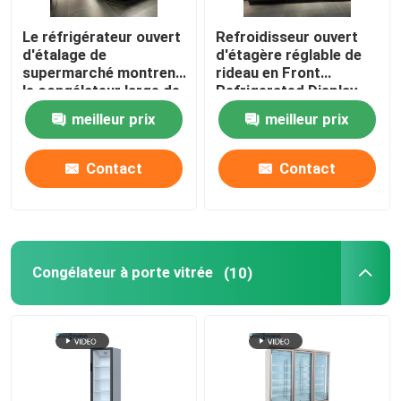
Le réfrigérateur ouvert
Refroidisseur ouvert
d'étalage de
d'étagère réglable de
supermarché montrent
rideau en Front
le congélateur large de
Refrigerated Display
Cabinet de légume fruit
Case Air de quatre
meilleur prix
meilleur prix
de 1.25m
couches
Contact
Contact
Congélateur à porte vitrée
(10)