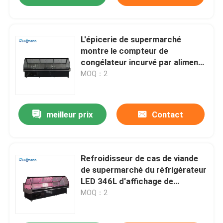
L'épicerie de supermarché
montre le compteur de
congélateur incurvé par aliment
cuits de caisse en verre de
MOQ：2
réfrigérateur
meilleur prix
Contact
Refroidisseur de cas de viande
de supermarché du réfrigérateur
LED 346L d'affichage de
charcuterie de boucherie
MOQ：2