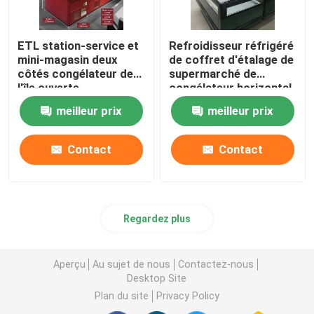
ETL station-service et
Refroidisseur réfrigéré
mini-magasin deux
de coffret d'étalage de
côtés congélateur de
supermarché de
l'île ouverte
congélateur horizontal
d'île
meilleur prix
meilleur prix
Contact
Contact
Regardez plus
Aperçu
Au sujet de nous
Contactez-nous
Desktop Site
Plan du site
Privacy Policy