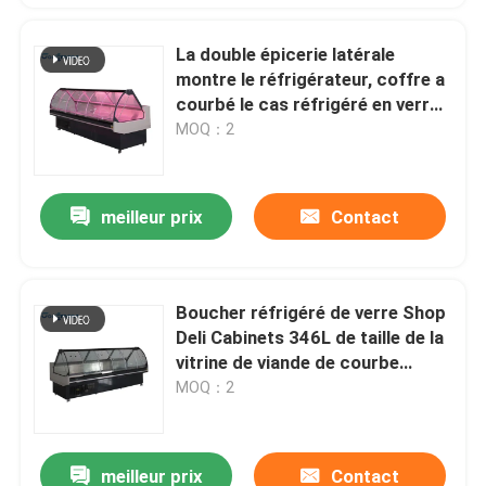
La double épicerie latérale
montre le réfrigérateur, coffre a
courbé le cas réfrigéré en verre
d'épicerie
MOQ：2
meilleur prix
Contact
Boucher réfrigéré de verre Shop
Deli Cabinets 346L de taille de la
vitrine de viande de courbe
1200mm
MOQ：2
meilleur prix
Contact