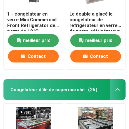
1 - congélateur en
Le double a glacé le
verre Mini Commercial
congélateur de
Front Refrigerator de
réfrigérateur en verre
porte de 10 ℃
de porte, réfrigérateur
d'affichage de
meilleur prix
meilleur prix
boissons de LED 1260L
Contact
Contact
Congélateur d'île de supermarché
(25)