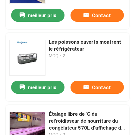
meilleur prix
Contact
Au sujet de nous
Visite d'usine
Les poissons ouverts montrent
le réfrigérateur
Contrôle de qualité
MOQ：2
Contactez-nous
meilleur prix
Contact
Demandez une citation
Refroidisseur ouvert à plusieurs étages
Étalage libre de ℃ du
refroidisseur de nourriture du
congélateur 570L d'affichage de
Réfrigérateur ouvert d'affichage
viande 0 - 5
MOQ：2