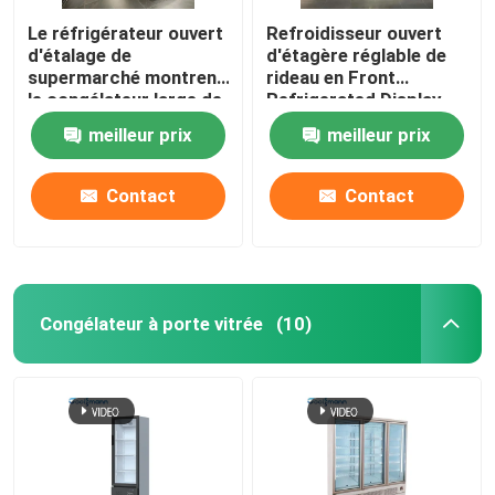
Le réfrigérateur ouvert
Refroidisseur ouvert
d'étalage de
d'étagère réglable de
supermarché montrent
rideau en Front
le congélateur large de
Refrigerated Display
Cabinet de légume fruit
Case Air de quatre
meilleur prix
meilleur prix
de 1.25m
couches
Contact
Contact
Congélateur à porte vitrée
(10)