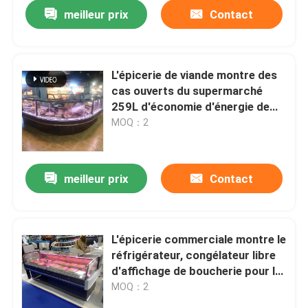
meilleur prix
Contact
L'épicerie de viande montre des
cas ouverts du supermarché
259L d'économie d'énergie de
réfrigérateur
MOQ：2
meilleur prix
Contact
Maison
L'épicerie commerciale montre le
réfrigérateur, congélateur libre
Produits
d'affichage de boucherie pour la
boucherie
MOQ：2
Vidéos