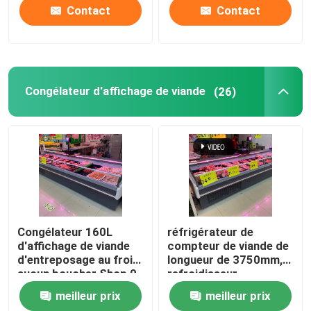
Contact
Contact
Congélateur d'affichage de viande
(26)
Congélateur 160L
réfrigérateur de
d'affichage de viande
compteur de viande de
d'entreposage au froid
longueur de 3750mm,
aucun boucher Shop 0
refroidisseur
- de porte ℃ 5 plus
d'affichage de la viande
meilleur prix
meilleur prix
frais
180L d'acier