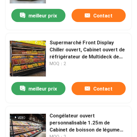
meilleur prix
Contact
Au sujet de nous
Visite d'usine
Supermarché Front Display
Chiller ouvert, Cabinet ouvert de
Contrôle de qualité
réfrigérateur de Multideck de
fruit de rideau aérien
MOQ：2
Contactez-nous
meilleur prix
Contact
Demandez une citation
Refroidisseur ouvert à plusieurs étages
Congélateur ouvert
personnalisable 1.25m de
Cabinet de boisson de légume
Réfrigérateur ouvert d'affichage
fruit de réfrigérateur d'affichage
MOQ：2