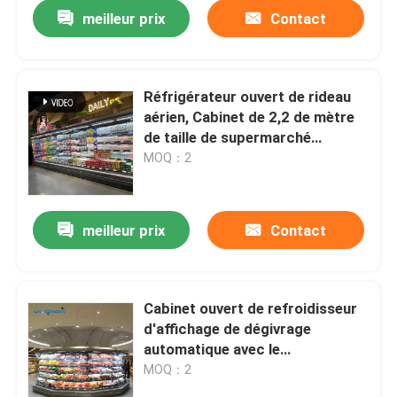
meilleur prix
Contact
Réfrigérateur ouvert de rideau
aérien, Cabinet de 2,2 de mètre
de taille de supermarché
réfrigérateurs d'affichage
MOQ：2
meilleur prix
Contact
Maison
Cabinet ouvert de refroidisseur
d'affichage de dégivrage
Produits
automatique avec le
refroidisseur de rideau aérien de
MOQ：2
vent de nuit
Vidéos