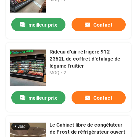
au loin
Réfrigérateur ouvert d'étalage
meilleur prix
Contact
Congélateur à porte vitrée
Rideau d'air réfrigéré 912 -
Congélateur d'île de supermarché
2352L de coffret d'étalage de
légume fruitier
MOQ：2
Congélateur d'affichage de viande
Réfrigérateur d'affichage de charcuterie
meilleur prix
Contact
Refroidisseur d'affichage de nourriture
Le Cabinet libre de congélateur
de Frost de réfrigérateur ouvert
Congélateur de chambre froide