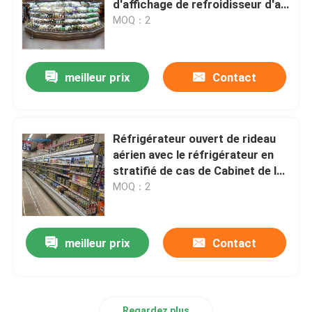
d'affichage de refroidisseur d'air
automatique dégivrent
MOQ：2
refroidisseur en verre de porte
meilleur prix
Contact
Refroidisseur d'affichage de gâteau
Congélateur d'affichage de crème glacée
Réfrigérateur ouvert de rideau
aérien avec le réfrigérateur en
Refroidisseur de crémaillère
stratifié de cas de Cabinet de la
portance 60kg
MOQ：2
Congélateur profond de coffre
meilleur prix
Contact
Regardez plus