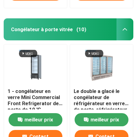
Congélateur à porte vitrée
(10)
1 - congélateur en
Le double a glacé le
verre Mini Commercial
congélateur de
Front Refrigerator de
réfrigérateur en verre
porte de 10 ℃
de porte, réfrigérateur
d'affichage de
meilleur prix
meilleur prix
boissons de LED 1260L
Contact
Contact