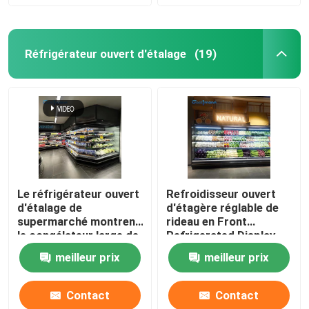
Réfrigérateur ouvert d'étalage
(19)
Le réfrigérateur ouvert
Refroidisseur ouvert
d'étalage de
d'étagère réglable de
supermarché montrent
rideau en Front
le congélateur large de
Refrigerated Display
Cabinet de légume fruit
Case Air de quatre
meilleur prix
meilleur prix
de 1.25m
couches
Contact
Contact