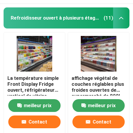
Refroidisseur ouvert à plusieurs étages
(11)
La température simple
affichage végétal de
Front Display Fridge
couches réglables plus
ouvert, réfrigérateur
froides ouvertes de
vertical de vitrine
supermarché de 800L
Multideck
meilleur prix
meilleur prix
Contact
Contact