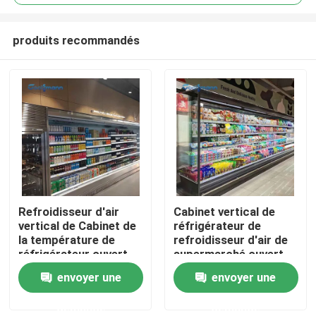
produits recommandés
Refroidisseur d'air
Cabinet vertical de
Maison
vertical de Cabinet de
réfrigérateur de
la température de
refroidisseur d'air de
réfrigérateur ouvert
supermarché ouvert
Produits
simple d'affichage
de niveau multi de
envoyer une
envoyer une
refroidisseur
d'affichage
demande
demande
Vidéos