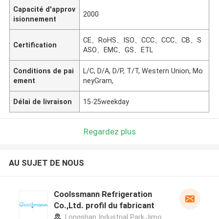
Capacité d'approv
2000
isionnement
CE、RoHS、ISO、CCC、CCC、CB、S
Certification
ASO、EMC、GS、ETL
Conditions de pai
L/C, D/A, D/P, T/T, Western Union, Mo
ement
neyGram,
Délai de livraison
15-25weekday
Regardez plus
AU SUJET DE NOUS
Coolssmann Refrigeration
Co.,Ltd. profil du fabricant
Longshan Industrial Park,Jimo