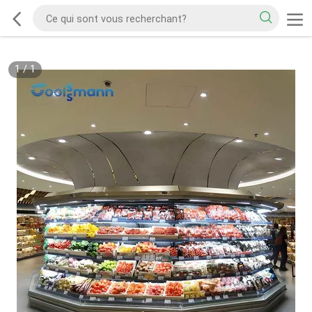
1
/
1