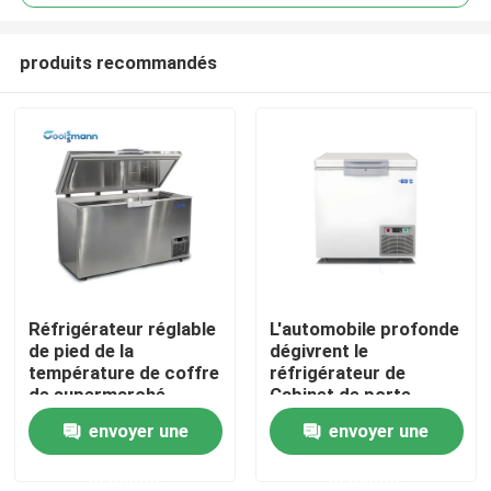
produits recommandés
Réfrigérateur réglable
L'automobile profonde
Maison
de pied de la
dégivrent le
température de coffre
réfrigérateur de
de supermarché
Cabinet de porte
Produits
profond simple de
coulissante d'île de
envoyer une
envoyer une
congélateur
congélateur de coffre
demande
demande
Vidéos