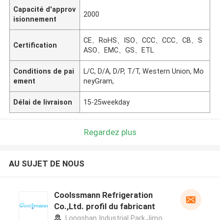
Capacité d'approv
2000
isionnement
CE、RoHS、ISO、CCC、CCC、CB、S
Certification
ASO、EMC、GS、ETL
Conditions de pai
L/C, D/A, D/P, T/T, Western Union, Mo
ement
neyGram,
Délai de livraison
15-25weekday
Regardez plus
AU SUJET DE NOUS
Coolssmann Refrigeration
Co.,Ltd. profil du fabricant
Longshan Industrial Park,Jimo