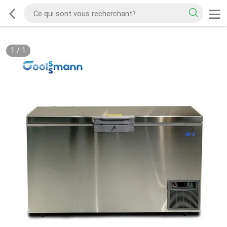
1
/
1