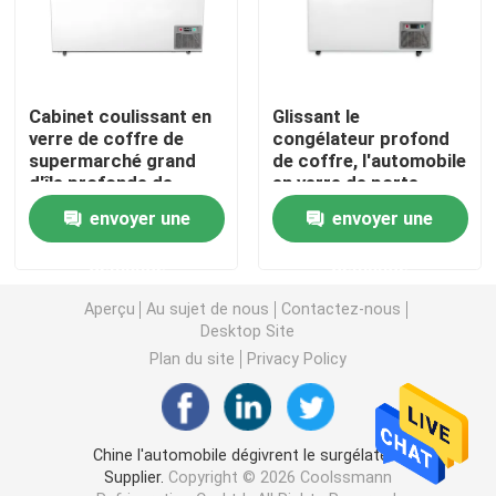
Réfrigérateur ouvert d'étalage
Cabinet coulissant en
Glissant le
Congélateur à porte vitrée
verre de coffre de
congélateur profond
supermarché grand
de coffre, l'automobile
d'île profonde de
en verre de porte
Congélateur d'île de supermarché
congélateur
dégivrent le
envoyer une
envoyer une
surgélateur 220V
50HZ
demande
demande
Congélateur d'affichage de viande
Aperçu
Au sujet de nous
Contactez-nous
Desktop Site
Réfrigérateur d'affichage de charcuterie
Plan du site
Privacy Policy
Refroidisseur d'affichage de nourriture
Chine l'automobile dégivrent le surgélateur
Congélateur de chambre froide
Supplier.
Copyright © 2026 Coolssmann