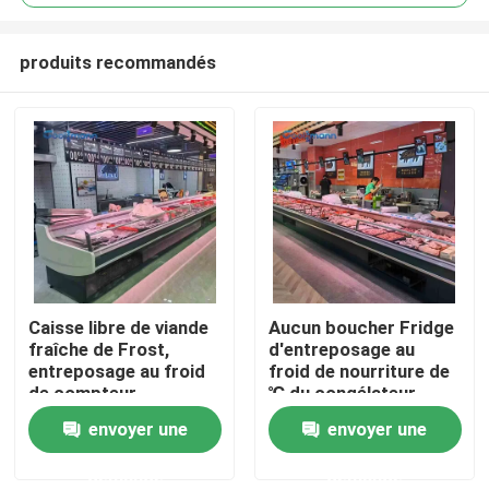
produits recommandés
Caisse libre de viande
Aucun boucher Fridge
Maison
fraîche de Frost,
d'entreposage au
entreposage au froid
froid de nourriture de
de compteur
℃ du congélateur
Produits
d'affichage de la
d'affichage de viande
envoyer une
envoyer une
viande 190L
de porte 0 - 5
demande
demande
Vidéos