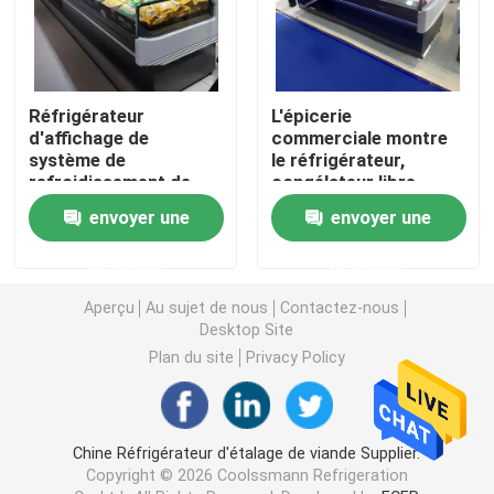
Réfrigérateur ouvert d'étalage
Réfrigérateur
L'épicerie
Congélateur à porte vitrée
d'affichage de
commerciale montre
système de
le réfrigérateur,
refroidissement de
congélateur libre
Congélateur d'île de supermarché
fan de viande de taille
d'affichage de
envoyer une
envoyer une
de Shop Cooler
boucherie pour la
900mm de boucher
boucherie
demande
demande
Congélateur d'affichage de viande
d'acier inoxydable
Aperçu
Au sujet de nous
Contactez-nous
Desktop Site
Réfrigérateur d'affichage de charcuterie
Plan du site
Privacy Policy
Refroidisseur d'affichage de nourriture
Chine Réfrigérateur d'étalage de viande Supplier.
Congélateur de chambre froide
Copyright © 2026 Coolssmann Refrigeration