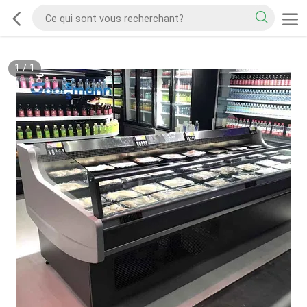
1
/
1