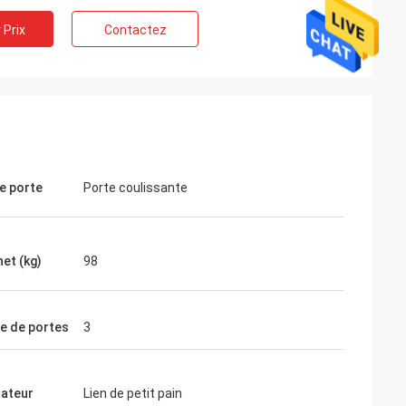
 Prix
Contactez
e porte
Porte coulissante
net (kg)
98
e de portes
3
ateur
Lien de petit pain