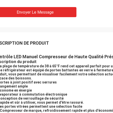
Envoyer Le Message
SCRIPTION DE PRODUIT
ntrôle LED Manuel Compresseur de Haute Qualité Prése
cription du produit
La plage de température de 38 à 65°F rend cet appareil parfait pour 
Ce réfrigérateur est équipé de portes battantes en verre à fermeture
duit, vous permettant de visualiser facilement votre sélection actu
icace des boissons.
Portes à joint positif avec serrures
Rangement ample
Économe en énergie
Évaporateur à commutation électronique
Conception de verrouillage de sécurité
Rapide et sûr à utiliser, vous permet d'être rassuré.
Les portes vitrées permettent une sélection facile
 Compresseur de marque, refroidissement rapide et plus d'économi