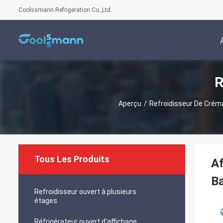
Coolssmann Refrigeration Co.,Ltd.
R
Aperçu
/
Refroidisseur De Créma
Tous Les Produits
Af
Ba
Refroidisseur ouvert à plusieurs
étages
Réfrigérateur ouvert d'affichage