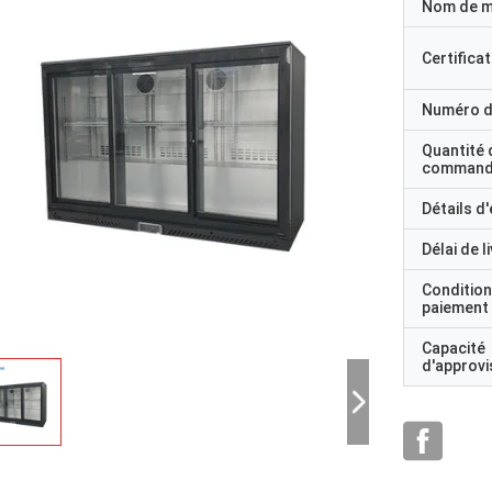
Nom de 
Certificat
Numéro d
Quantité 
command
Détails d
Délai de l
Condition
paiement
Capacité
d'approv