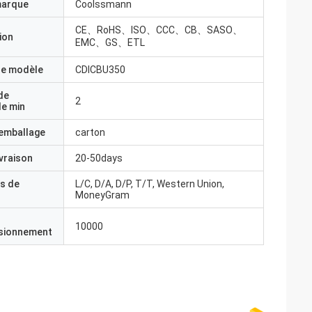
marque
Coolssmann
CE、RoHS、ISO、CCC、CB、SASO、
ion
EMC、GS、ETL
e modèle
CDICBU350
de
2
e min
'emballage
carton
ivraison
20-50days
s de
L/C, D/A, D/P, T/T, Western Union,
MoneyGram
10000
isionnement