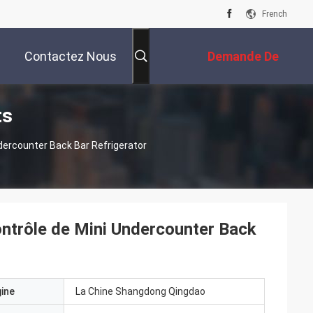
French
Contactez Nous
Demande De
ts
Soumission
dercounter Back Bar Refrigerator
ontrôle de Mini Undercounter Back
gine
La Chine Shangdong Qingdao