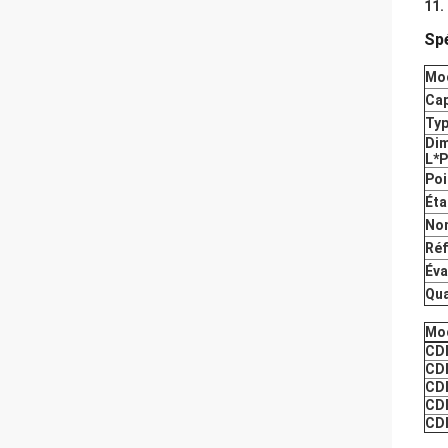
11.
Spé
Mo
Cap
Typ
Dim
L*
Poi
Éta
Nom
Réf
Éva
Qua
Mo
CD
CD
CD
CD
CD