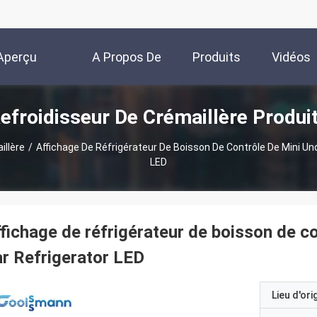
Aperçu
A Propos De
Produits
Vidéos
efroidisseur De Crémaillère Produi
Nous
illère
/
Affichage De Réfrigérateur De Boisson De Contrôle De Mini Un
LED
fichage de réfrigérateur de boisson de c
r Refrigerator LED
Lieu d'ori