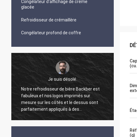
Congélateur d'affichage de crème
glacée
Refroidisseur de crémaillère
Congélateur profond de coffre
DÉ
Cap
(cu.
Je suis désolé.
Dim
l
Notre refroidisseur de bière Backber est
Arnold 
ext
fabuleux et nos logos imprimés sur
est rap
mesure sur les côtés et le dessus sont
maîtri
parfaitement appliqués à des
ont ét
Éta
impressions de haute qualité..C'est une
rapide
excellente expérience, merci Arnold.
emball
foncti
Réf
(g)