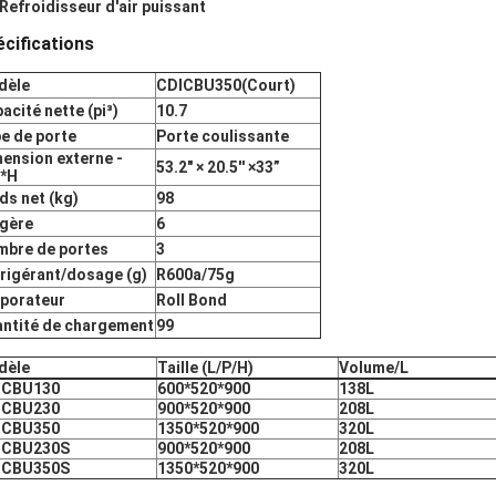
 Refroidisseur d'air puissant
cifications
dèle
CDICBU350(Court)
acité nette (pi³)
10.7
e de porte
Porte coulissante
ension externe -
53.2" × 20.5'' ×33”
P*H
ds net (kg)
98
gère
6
bre de portes
3
rigérant/dosage (g)
R600a/75g
porateur
Roll Bond
ntité de chargement
99
dèle
Taille (L/P/H)
Volume/L
ICBU130
600*520*900
138L
ICBU230
900*520*900
208L
ICBU350
1350*520*900
320L
ICBU230S
900*520*900
208L
ICBU350S
1350*520*900
320L