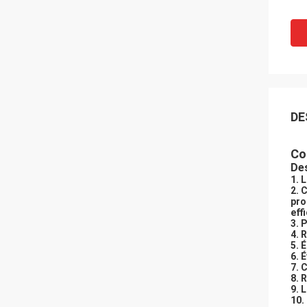
DE
Co
Des
1. 
2. 
pro
eff
3. 
4. 
5. 
6. 
7. 
8. 
9. 
10.