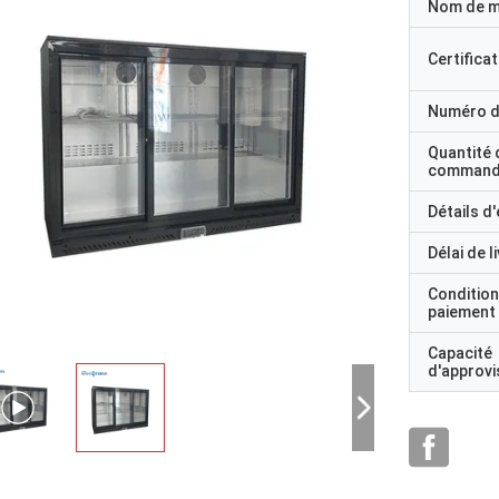
Nom de 
Certificat
Numéro d
Quantité 
command
Détails d
Délai de l
Condition
paiement
Capacité
d'approv