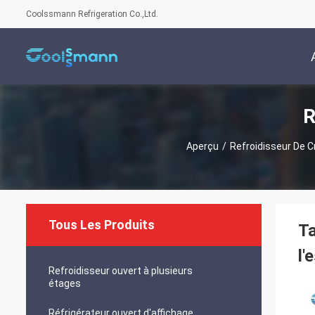
Coolssmann Refrigeration Co.,Ltd.
R
Aperçu
/
Refroidisseur De C
Tous Les Produits
Ta
l'
Refroidisseur ouvert à plusieurs
étages
Réfrigérateur ouvert d'affichage