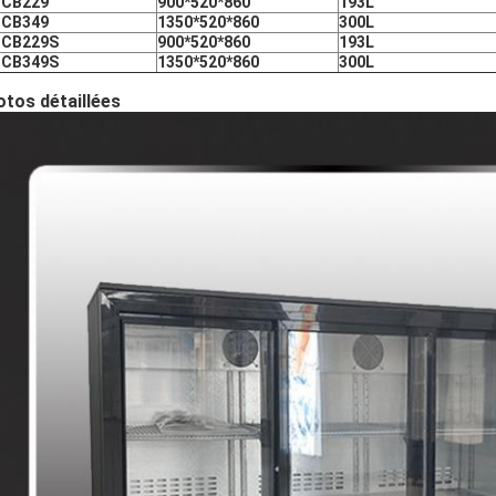
ICB229
900*520*860
193L
ICB349
1350*520*860
300L
ICB229S
900*520*860
193L
ICB349S
1350*520*860
300L
tos détaillées