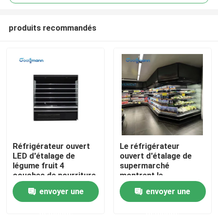
produits recommandés
Réfrigérateur ouvert
Le réfrigérateur
Maison
LED d'étalage de
ouvert d'étalage de
légume fruit 4
supermarché
couches de nourriture
montrent le
Produits
de réfrigérateur
congélateur large de
envoyer une
envoyer une
d'affichage
Cabinet de légume
fruit de 1.25m
demande
demande
Vidéos