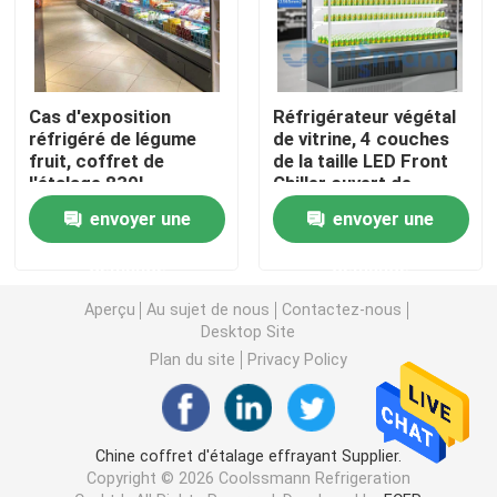
Réfrigérateur ouvert d'étalage
Cas d'exposition
Réfrigérateur végétal
Congélateur à porte vitrée
réfrigéré de légume
de vitrine, 4 couches
fruit, coffret de
de la taille LED Front
l'étalage 830L
Chiller ouvert de
Congélateur d'île de supermarché
effrayant par
1.98m
envoyer une
envoyer une
supermarché
demande
demande
Congélateur d'affichage de viande
Aperçu
Au sujet de nous
Contactez-nous
Desktop Site
Réfrigérateur d'affichage de charcuterie
Plan du site
Privacy Policy
Refroidisseur d'affichage de nourriture
Chine coffret d'étalage effrayant Supplier.
Congélateur de chambre froide
Copyright © 2026 Coolssmann Refrigeration