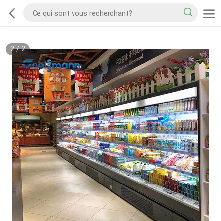
2
/
2