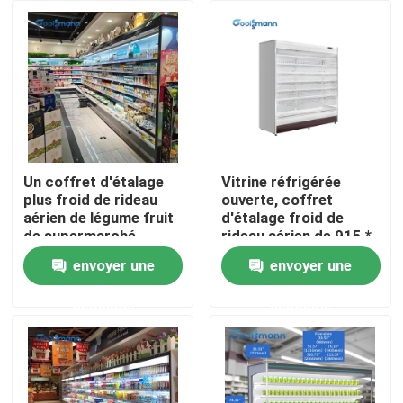
Au sujet de nous
Visite d'usine
Contrôle de qualité
Un coffret d'étalage
Vitrine réfrigérée
plus froid de rideau
ouverte, coffret
aérien de légume fruit
d'étalage froid de
Contactez-nous
de supermarché
rideau aérien de 915 *
d'étalage ouvert de
de 820 * 1930mm
envoyer une
envoyer une
LED
Demandez une citation
demande
demande
Refroidisseur ouvert à plusieurs étages
Réfrigérateur ouvert d'affichage