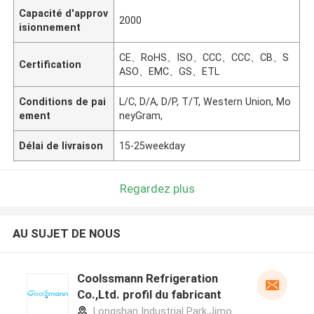
Capacité d'approv
2000
isionnement
CE、RoHS、ISO、CCC、CCC、CB、S
Certification
ASO、EMC、GS、ETL
Conditions de pai
L/C, D/A, D/P, T/T, Western Union, Mo
ement
neyGram,
Délai de livraison
15-25weekday
Regardez plus
AU SUJET DE NOUS
Coolssmann Refrigeration
Co.,Ltd. profil du fabricant
Longshan Industrial Park,Jimo