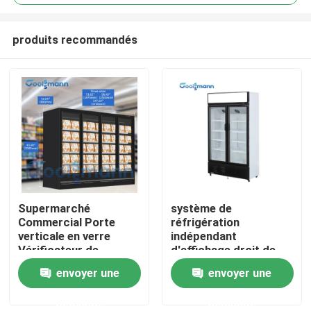
produits recommandés
Supermarché
système de
Maison
Commercial Porte
réfrigération
verticale en verre
indépendant
Vérificateur de
d'affichage droit de
Produits
refroidisseur
refroidisseur de porte
envoyer une
envoyer une
de verre spongieux de
45mm
demande
demande
Vidéos