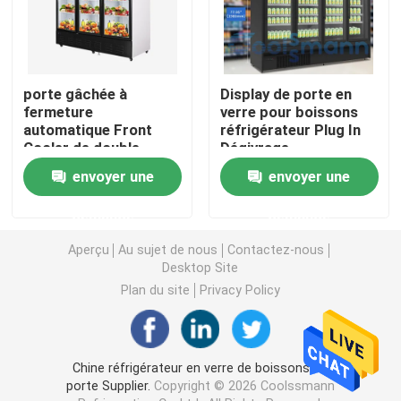
Réfrigérateur ouvert d'étalage
porte gâchée à
Display de porte en
Congélateur à porte vitrée
fermeture
verre pour boissons
automatique Front
réfrigérateur Plug In
Cooler de double
Dégivrage
Congélateur d'île de supermarché
couche de
automatique
envoyer une
envoyer une
réfrigérateur en verre
Refroidisseur de porte
de la boisson 1587L
en verre pour
demande
demande
Congélateur d'affichage de viande
boissons
Aperçu
Au sujet de nous
Contactez-nous
Desktop Site
Réfrigérateur d'affichage de charcuterie
Plan du site
Privacy Policy
Refroidisseur d'affichage de nourriture
Chine réfrigérateur en verre de boissons de
Congélateur de chambre froide
porte Supplier.
Copyright © 2026 Coolssmann