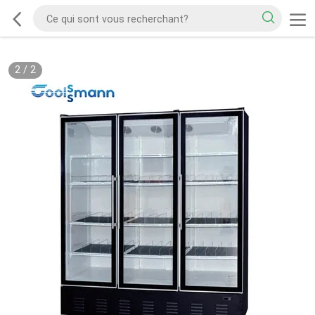
2
/
2