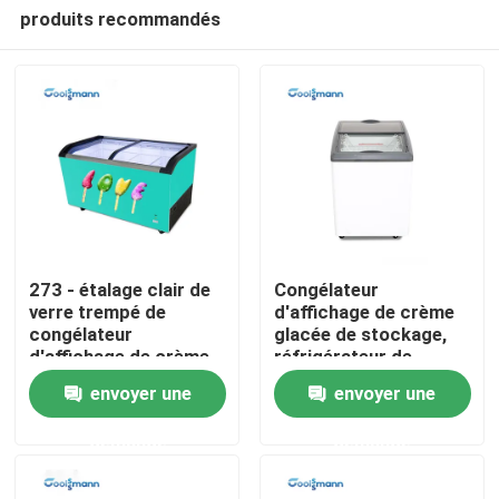
produits recommandés
273 - étalage clair de
Congélateur
verre trempé de
d'affichage de crème
congélateur
glacée de stockage,
Maison
d'affichage de crème
réfrigérateur de
glacée 645L facile à
surgélateur de coffre
envoyer une
envoyer une
nettoyer
de supermarché
Produits
demande
demande
Vidéos