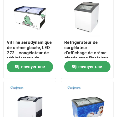
Au sujet de nous
Visite d'usine
Vitrine aérodynamique
Réfrigérateur de
de crème glacée, LED
surgélateur
Contrôle de qualité
273 - congélateur de
d'affichage de crème
réfrigérateur du
glacée avec l'intérieur
coffre 645L
de lumière de LED et
Contactez-nous
envoyer une
envoyer une
d'acier inoxydable
demande
demande
Demandez une citation
Refroidisseur ouvert à plusieurs étages
Réfrigérateur ouvert d'affichage