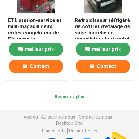
ETL station-service et
Refroidisseur réfrigéré
mini-magasin deux
de coffret d'étalage de
côtés congélateur de
supermarché de
l'île ouverte
congélateur horizontal
d'île
meilleur prix
meilleur prix
Contact
Contact
Regardez plus
Aperçu
Au sujet de nous
Contactez-nous
Desktop Site
Plan du site
Privacy Policy