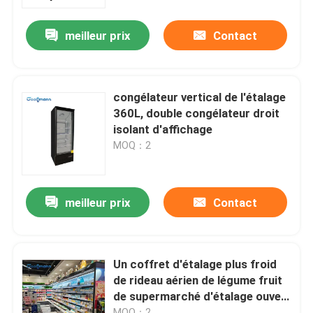
meilleur prix
Contact
Au sujet de nous
Visite d'usine
congélateur vertical de l'étalage
360L, double congélateur droit
Contrôle de qualité
isolant d'affichage
MOQ：2
Contactez-nous
meilleur prix
Contact
Demandez une citation
Refroidisseur ouvert à plusieurs étages
Un coffret d'étalage plus froid
de rideau aérien de légume fruit
de supermarché d'étalage ouvert
Réfrigérateur ouvert d'affichage
de LED
MOQ：2