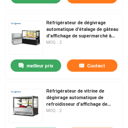
Réfrigérateur de dégivrage
automatique d'étalage de gâteau
d'affichage de supermarché à
angle droit de refroidisseur
MOQ：2
meilleur prix
Contact
Réfrigérateur de vitrine de
dégivrage automatique de
refroidisseur d'affichage de
gâteau de double porte
MOQ：2
coulissante