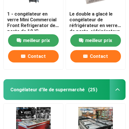
1 - congélateur en
Le double a glacé le
verre Mini Commercial
congélateur de
Front Refrigerator de
réfrigérateur en verre
porte de 10 ℃
de porte, réfrigérateur
d'affichage de
meilleur prix
meilleur prix
boissons de LED 1260L
Contact
Contact
Congélateur d'île de supermarché
(25)