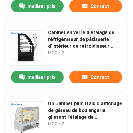
meilleur prix
Contact
Cabinet en verre d'étalage de
réfrigérateur de pâtisserie
d'intérieur de refroidisseur
d'affichage de gâteau de LED
MOQ：2
meilleur prix
Contact
Maison
Un Cabinet plus frais d'affichage
de gâteau de boulangerie
Produits
glissant l'étalage de
réfrigérateur de porte arrière
MOQ：2
Vidéos