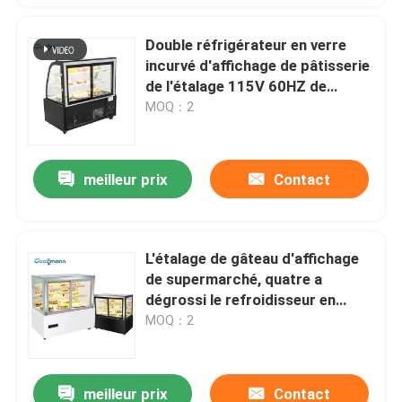
Double réfrigérateur en verre
incurvé d'affichage de pâtisserie
de l'étalage 115V 60HZ de
gâteau de refroidisseur
MOQ：2
meilleur prix
Contact
L'étalage de gâteau d'affichage
de supermarché, quatre a
dégrossi le refroidisseur en
verre d'affichage de dessert
MOQ：2
meilleur prix
Contact