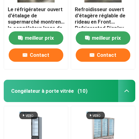
Le réfrigérateur ouvert
Refroidisseur ouvert
d'étalage de
d'étagère réglable de
supermarché montrent
rideau en Front
le congélateur large de
Refrigerated Display
Cabinet de légume fruit
Case Air de quatre
meilleur prix
meilleur prix
de 1.25m
couches
Contact
Contact
Congélateur à porte vitrée
(10)