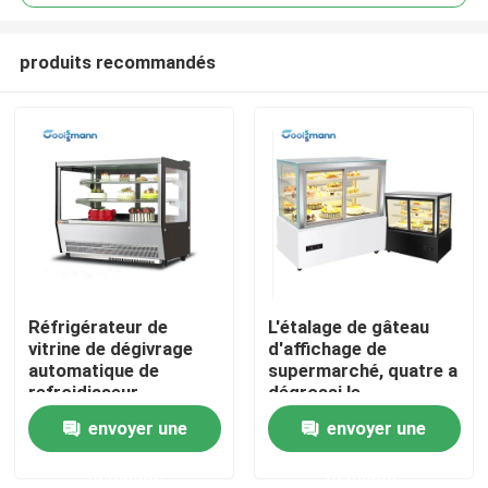
produits recommandés
Réfrigérateur de
L'étalage de gâteau
Maison
vitrine de dégivrage
d'affichage de
automatique de
supermarché, quatre a
refroidisseur
dégrossi le
Produits
d'affichage de gâteau
refroidisseur en verre
envoyer une
envoyer une
de double porte
d'affichage de dessert
coulissante
demande
demande
Vidéos