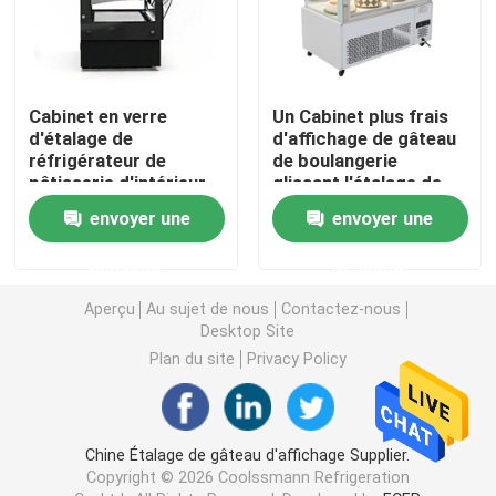
Réfrigérateur ouvert d'étalage
Cabinet en verre
Un Cabinet plus frais
Congélateur à porte vitrée
d'étalage de
d'affichage de gâteau
réfrigérateur de
de boulangerie
pâtisserie d'intérieur
glissant l'étalage de
Congélateur d'île de supermarché
de refroidisseur
réfrigérateur de porte
envoyer une
envoyer une
d'affichage de gâteau
arrière
de LED
demande
demande
Congélateur d'affichage de viande
Aperçu
Au sujet de nous
Contactez-nous
Desktop Site
Réfrigérateur d'affichage de charcuterie
Plan du site
Privacy Policy
Refroidisseur d'affichage de nourriture
Chine Étalage de gâteau d'affichage Supplier.
Congélateur de chambre froide
Copyright © 2026 Coolssmann Refrigeration