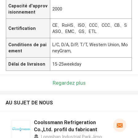
Capacité d'approv
2000
isionnement
CE、RoHS、ISO、CCC、CCC、CB、S
Certification
ASO、EMC、GS、ETL
Conditions de pai
L/C, D/A, D/P, T/T, Western Union, Mo
ement
neyGram,
Délai de livraison
15-25weekday
Regardez plus
AU SUJET DE NOUS
Coolssmann Refrigeration
Co.,Ltd. profil du fabricant
Longshan Industrial Park,Jimo