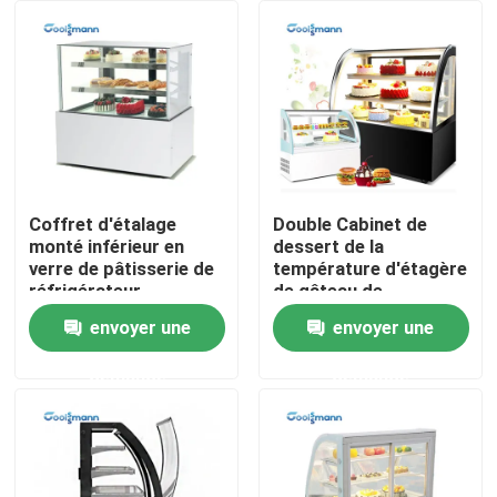
Au sujet de nous
Visite d'usine
Contrôle de qualité
Coffret d'étalage
Double Cabinet de
monté inférieur en
dessert de la
verre de pâtisserie de
température d'étagère
Contactez-nous
réfrigérateur
de gâteau de
d'étalage de gâteau
refroidisseur en verre
envoyer une
envoyer une
réglable d'affichage
Demandez une citation
demande
demande
Refroidisseur ouvert à plusieurs étages
Réfrigérateur ouvert d'affichage