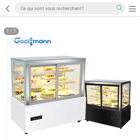
1
/
1