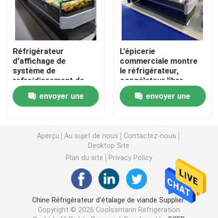
Réfrigérateur ouvert d'étalage
Réfrigérateur
L'épicerie
Congélateur à porte vitrée
d'affichage de
commerciale montre
système de
le réfrigérateur,
refroidissement de
congélateur libre
Congélateur d'île de supermarché
fan de viande de taille
d'affichage de
envoyer une
envoyer une
de Shop Cooler
boucherie pour la
900mm de boucher
boucherie
demande
demande
Congélateur d'affichage de viande
d'acier inoxydable
Aperçu
Au sujet de nous
Contactez-nous
Desktop Site
Réfrigérateur d'affichage de charcuterie
Plan du site
Privacy Policy
Refroidisseur d'affichage de nourriture
Chine Réfrigérateur d'étalage de viande Supplier.
Congélateur de chambre froide
Copyright © 2026 Coolssmann Refrigeration