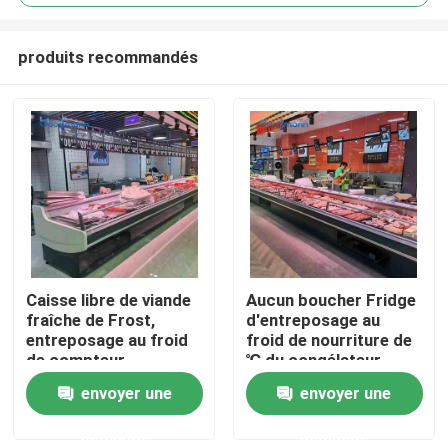
produits recommandés
Caisse libre de viande
Aucun boucher Fridge
Maison
fraîche de Frost,
d'entreposage au
entreposage au froid
froid de nourriture de
de compteur
℃ du congélateur
Produits
d'affichage de la
d'affichage de viande
envoyer une
envoyer une
viande 190L
de porte 0 - 5
demande
demande
Vidéos