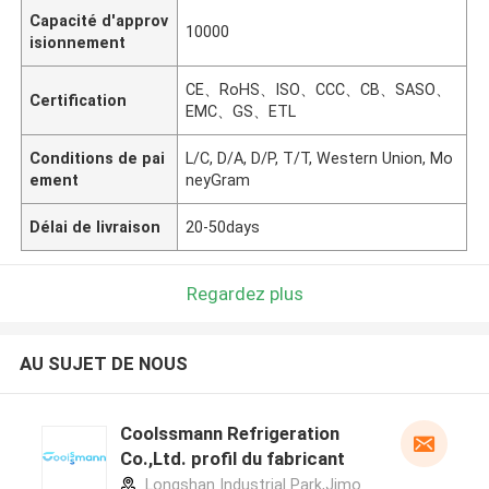
Capacité d'approv
10000
isionnement
CE、RoHS、ISO、CCC、CB、SASO、
Certification
EMC、GS、ETL
Conditions de pai
L/C, D/A, D/P, T/T, Western Union, Mo
ement
neyGram
Délai de livraison
20-50days
Regardez plus
AU SUJET DE NOUS
Coolssmann Refrigeration
Co.,Ltd. profil du fabricant
Longshan Industrial Park,Jimo