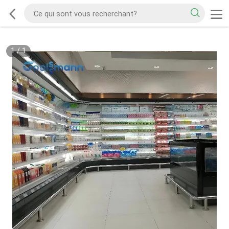
1
/
1