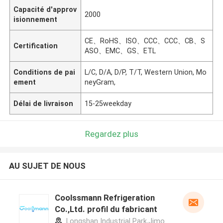
Capacité d'approv
2000
isionnement
CE、RoHS、ISO、CCC、CCC、CB、S
Certification
ASO、EMC、GS、ETL
Conditions de pai
L/C, D/A, D/P, T/T, Western Union, Mo
ement
neyGram,
Délai de livraison
15-25weekday
Regardez plus
AU SUJET DE NOUS
Coolssmann Refrigeration
Co.,Ltd. profil du fabricant
Longshan Industrial Park,Jimo