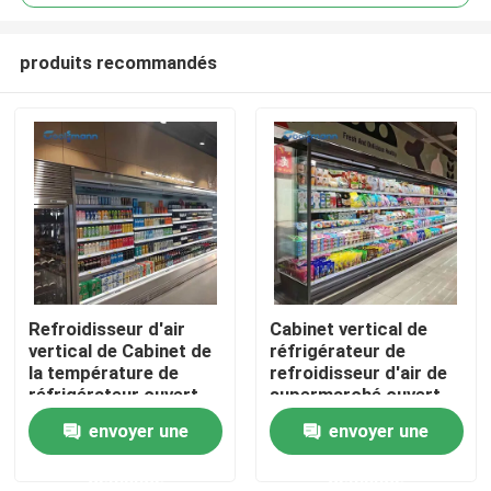
produits recommandés
Refroidisseur d'air
Cabinet vertical de
Maison
vertical de Cabinet de
réfrigérateur de
la température de
refroidisseur d'air de
réfrigérateur ouvert
supermarché ouvert
Produits
simple d'affichage
de niveau multi de
envoyer une
envoyer une
refroidisseur
d'affichage
demande
demande
Vidéos