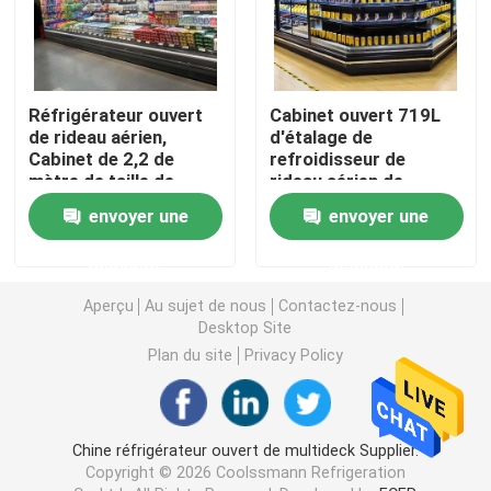
Réfrigérateur ouvert d'étalage
Réfrigérateur ouvert
Cabinet ouvert 719L
Congélateur à porte vitrée
de rideau aérien,
d'étalage de
Cabinet de 2,2 de
refroidisseur de
mètre de taille de
rideau aérien de
Congélateur d'île de supermarché
supermarché
vitrines de
envoyer une
envoyer une
réfrigérateurs
supermarché de fruit
d'affichage
demande
demande
Congélateur d'affichage de viande
Aperçu
Au sujet de nous
Contactez-nous
Desktop Site
Réfrigérateur d'affichage de charcuterie
Plan du site
Privacy Policy
Refroidisseur d'affichage de nourriture
Chine réfrigérateur ouvert de multideck Supplier.
Congélateur de chambre froide
Copyright © 2026 Coolssmann Refrigeration