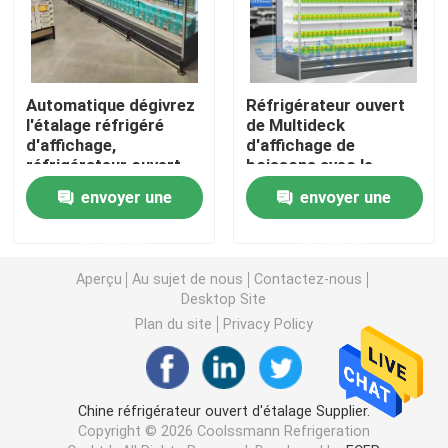
Réfrigérateur ouvert d'étalage
Automatique dégivrez
Réfrigérateur ouvert
Congélateur à porte vitrée
l'étalage réfrigéré
de Multideck
d'affichage,
d'affichage de
réfrigérateur ouvert
boissons avec le
Congélateur d'île de supermarché
du réfrigérateur
réfrigérateur
envoyer une
envoyer une
1200L
d'étalage de rideau en
nuit
demande
demande
Congélateur d'affichage de viande
Aperçu
Au sujet de nous
Contactez-nous
Desktop Site
Réfrigérateur d'affichage de charcuterie
Plan du site
Privacy Policy
Refroidisseur d'affichage de nourriture
Chine réfrigérateur ouvert d'étalage Supplier.
Congélateur de chambre froide
Copyright © 2026 Coolssmann Refrigeration