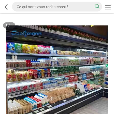
1
/
1