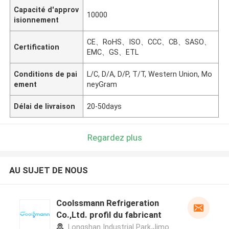
Capacité d'approv
10000
isionnement
CE、RoHS、ISO、CCC、CB、SASO、
Certification
EMC、GS、ETL
Conditions de pai
L/C, D/A, D/P, T/T, Western Union, Mo
ement
neyGram
Délai de livraison
20-50days
Regardez plus
AU SUJET DE NOUS
Coolssmann Refrigeration
Co.,Ltd. profil du fabricant
Longshan Industrial Park,Jimo