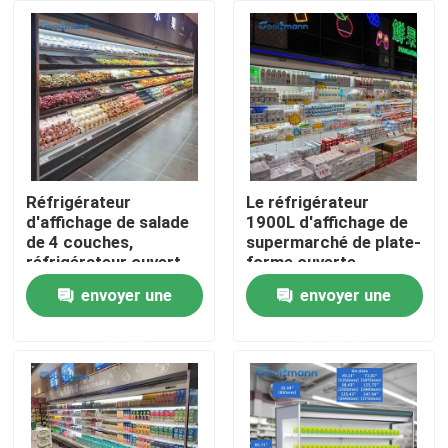
Au sujet de nous
Visite d'usine
Contrôle de qualité
Réfrigérateur
Le réfrigérateur
d'affichage de salade
1900L d'affichage de
de 4 couches,
supermarché de plate-
Contactez-nous
réfrigérateur ouvert
forme ouverte
de cas de LED 800L
automatique dégivrent
envoyer une
envoyer une
1250 * 890 * 2050mm
la taille de 2. 05m
Demandez une citation
demande
demande
Refroidisseur ouvert à plusieurs étages
Réfrigérateur ouvert d'affichage