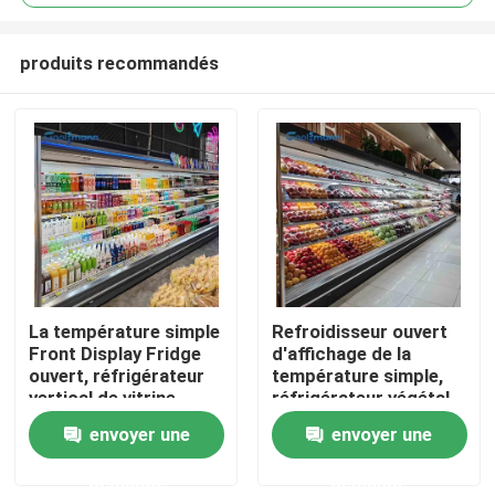
produits recommandés
La température simple
Refroidisseur ouvert
Maison
Front Display Fridge
d'affichage de la
ouvert, réfrigérateur
température simple,
vertical de vitrine
réfrigérateur végétal
Produits
de l'affichage 2200L
envoyer une
envoyer une
demande
demande
Vidéos