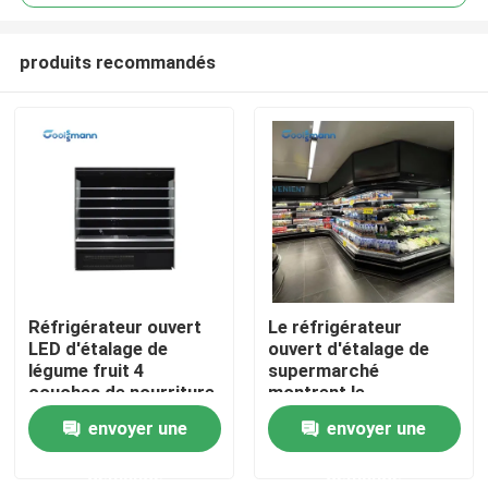
produits recommandés
Réfrigérateur ouvert
Le réfrigérateur
Maison
LED d'étalage de
ouvert d'étalage de
légume fruit 4
supermarché
couches de nourriture
montrent le
Produits
de réfrigérateur
congélateur large de
envoyer une
envoyer une
d'affichage
Cabinet de légume
fruit de 1.25m
demande
demande
Vidéos