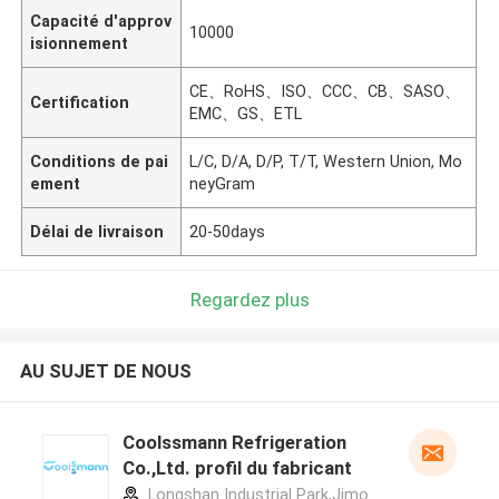
Capacité d'approv
10000
isionnement
CE、RoHS、ISO、CCC、CB、SASO、
Certification
EMC、GS、ETL
Conditions de pai
L/C, D/A, D/P, T/T, Western Union, Mo
ement
neyGram
Délai de livraison
20-50days
Regardez plus
AU SUJET DE NOUS
Coolssmann Refrigeration
Co.,Ltd. profil du fabricant
Longshan Industrial Park,Jimo