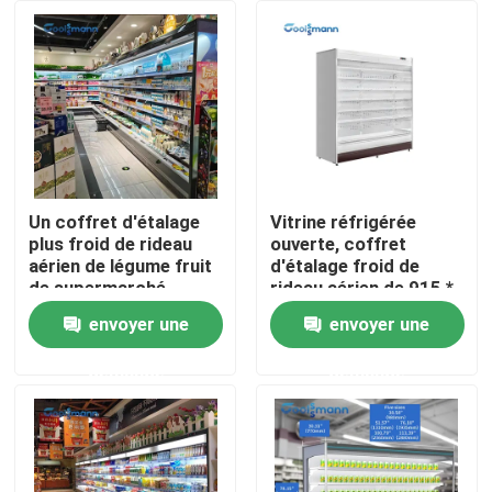
Au sujet de nous
Visite d'usine
Contrôle de qualité
Un coffret d'étalage
Vitrine réfrigérée
plus froid de rideau
ouverte, coffret
aérien de légume fruit
d'étalage froid de
Contactez-nous
de supermarché
rideau aérien de 915 *
d'étalage ouvert de
de 820 * 1930mm
envoyer une
envoyer une
LED
Demandez une citation
demande
demande
Refroidisseur ouvert à plusieurs étages
Réfrigérateur ouvert d'affichage