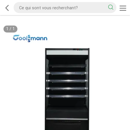
1
/
1